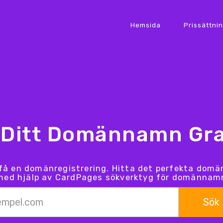
Hemsida
Prissättni
 Ditt Domännamn Gra
 få en domänregistrering. Hitta det perfekta dom
med hjälp av CardPages sökverktyg för domännam
Sök