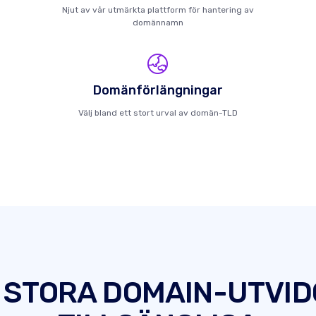
Njut av vår utmärkta plattform för hantering av
domännamn
Domänförlängningar
Välj bland ett stort urval av domän-TLD
 STORA DOMAIN-UTVI