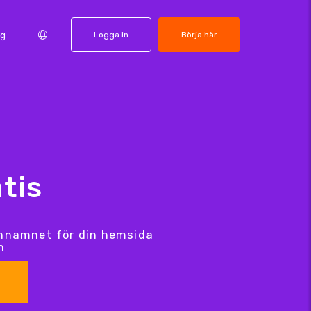
ng
Logga in
Börja här
tis
ännamnet för din hemsida
n