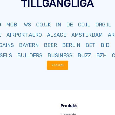
TILLGÄNGLIGA
O
MOBI
WS
CO.UK
IN
DE
CO.IL
ORG.IL
E
AIRPORT.AERO
ALSACE
AMSTERDAM
AR
GAINS
BAYERN
BEER
BERLIN
BET
BID
SELS
BUILDERS
BUSINESS
BUZZ
BZH
Visa mer
Produkt