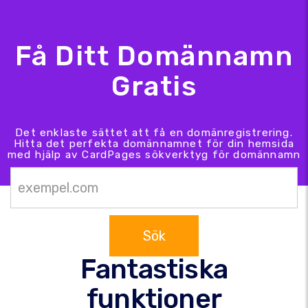
Få Ditt Domännamn
Gratis
Det enklaste sättet att få en domänregistrering.
Hitta det perfekta domännamnet för din hemsida
med hjälp av CardPages sökverktyg för domännamn
Sök
Fantastiska
funktioner