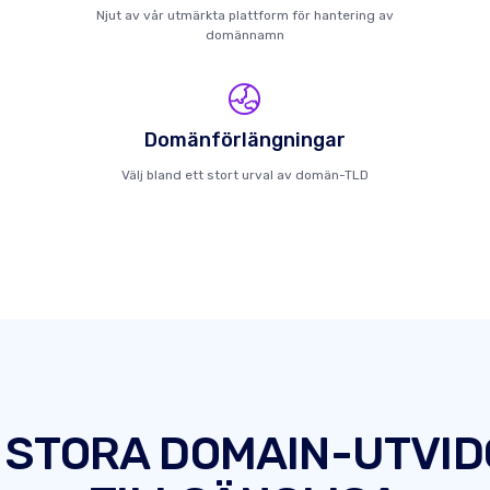
Njut av vår utmärkta plattform för hantering av
domännamn
Domänförlängningar
Välj bland ett stort urval av domän-TLD
 STORA DOMAIN-UTVI