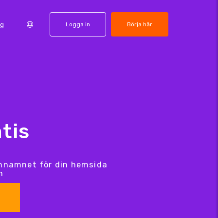
ng
Logga in
Börja här
tis
ännamnet för din hemsida
n