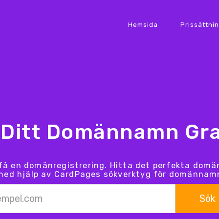
Hemsida
Prissättni
 Ditt Domännamn Gra
 få en domänregistrering. Hitta det perfekta dom
med hjälp av CardPages sökverktyg för domännam
Sök