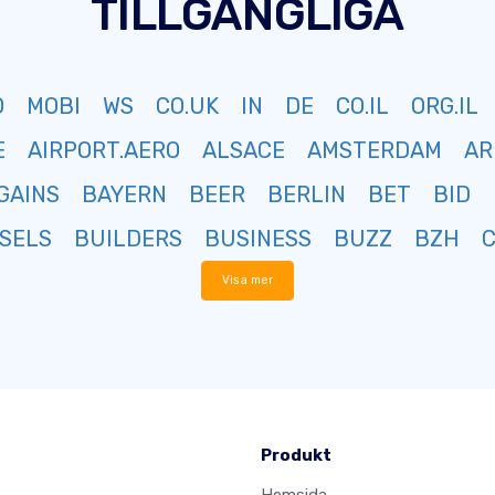
TILLGÄNGLIGA
O
MOBI
WS
CO.UK
IN
DE
CO.IL
ORG.IL
E
AIRPORT.AERO
ALSACE
AMSTERDAM
AR
GAINS
BAYERN
BEER
BERLIN
BET
BID
SELS
BUILDERS
BUSINESS
BUZZ
BZH
Visa mer
Produkt