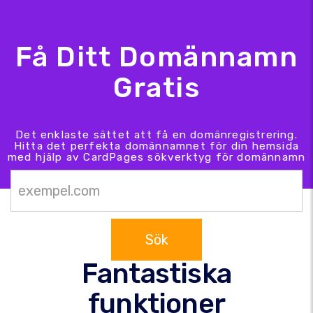
Få Ditt Domännamn
Gratis
Det enklaste sättet att få en domänregistrering.
Hitta det perfekta domännamnet för din hemsida
med hjälp av CardPages sökverktyg för domännamn
Sök
Fantastiska
funktioner