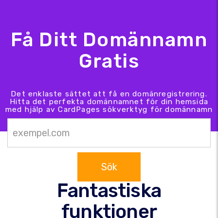
Få Ditt Domännamn
Gratis
Det enklaste sättet att få en domänregistrering.
Hitta det perfekta domännamnet för din hemsida
med hjälp av CardPages sökverktyg för domännamn
Sök
Fantastiska
funktioner