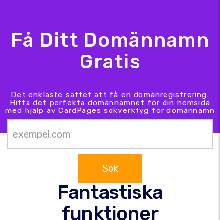
Få Ditt Domännamn
Gratis
Det enklaste sättet att få en domänregistrering.
Hitta det perfekta domännamnet för din hemsida
med hjälp av CardPages sökverktyg för domännamn
Sök
Fantastiska
funktioner