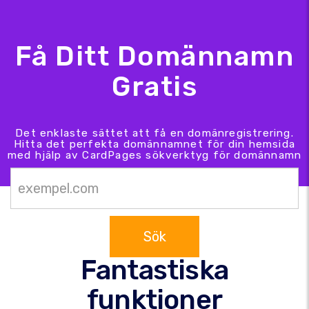
Få Ditt Domännamn
Gratis
Det enklaste sättet att få en domänregistrering.
Hitta det perfekta domännamnet för din hemsida
med hjälp av CardPages sökverktyg för domännamn
Sök
Fantastiska
funktioner