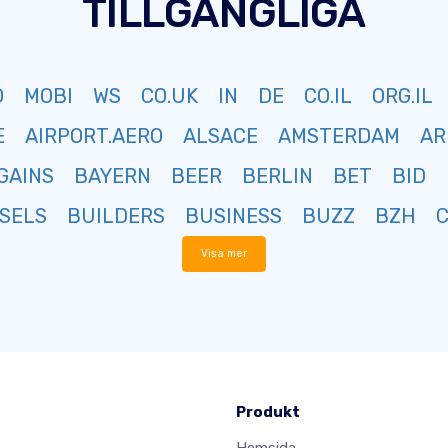
TILLGÄNGLIGA
O
MOBI
WS
CO.UK
IN
DE
CO.IL
ORG.IL
E
AIRPORT.AERO
ALSACE
AMSTERDAM
AR
GAINS
BAYERN
BEER
BERLIN
BET
BID
SELS
BUILDERS
BUSINESS
BUZZ
BZH
Visa mer
Produkt