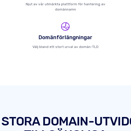
Njut av vår utmärkta plattform för hantering av
domännamn
Domänförlängningar
Välj bland ett stort urval av domän-TLD
 STORA DOMAIN-UTVI