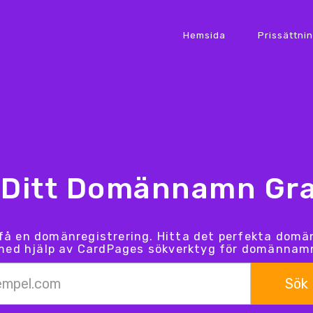
Hemsida
Prissättni
 Ditt Domännamn Gra
 få en domänregistrering. Hitta det perfekta dom
med hjälp av CardPages sökverktyg för domännam
Sök