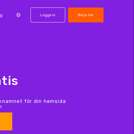
ng
Logga in
Börja här
tis
ännamnet för din hemsida
n